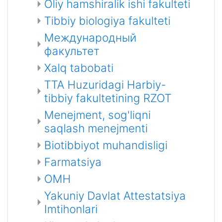
Oliy hamshiralik ishi fakulteti
Tibbiy biologiya fakulteti
Международный
факультет
Xalq tabobati
TTA Huzuridagi Harbiy-
tibbiy fakultetining RZOT
Menejment, sog'liqni
saqlash menejmenti
Biotibbiyot muhandisligi
Farmatsiya
OMH
Yakuniy Davlat Attestatsiya
Imtihonlari