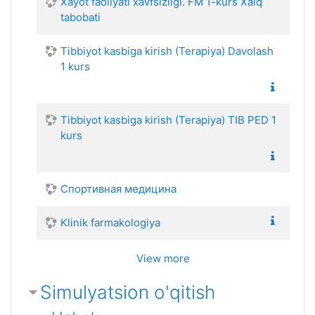
Xayot faoliyati xavfsizligi. FM 1-kurs Xalq
tabobati
Tibbiyot kasbiga kirish (Terapiya) Davolash
1 kurs
Tibbiyot kasbiga kirish (Terapiya) TIB PED 1
kurs
Спортивная медицина
Klinik farmakologiya
View more
Simulyatsion o'qitish