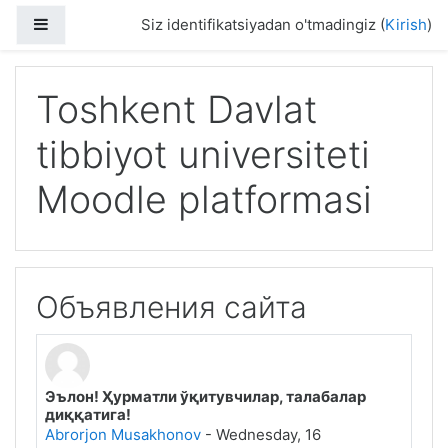
Asosiy mundarijaga
Side panel
Siz identifikatsiyadan o'tmadingiz (
Kirish
)
Toshkent Davlat
tibbiyot universiteti
Moodle platformasi
Объявления сайта
Эълон! Ҳурматли ўқитувчилар, талабалар
диққатига!
Abrorjon Musakhonov
-
Wednesday, 16