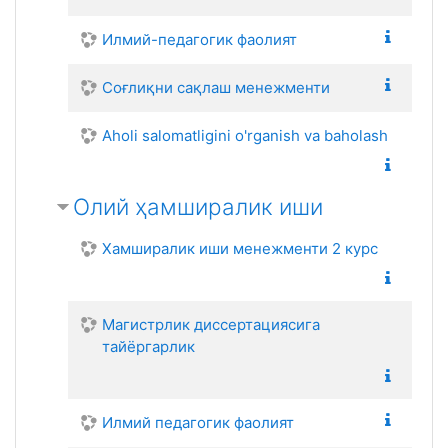
Илмий-педагогик фаолият
Соғлиқни сақлаш менежменти
Aholi salomatligini o'rganish va baholash
Олий ҳамширалик иши
Хамширалик иши менежменти 2 курс
Магистрлик диссертациясига
тайёргарлик
Илмий педагогик фаолият