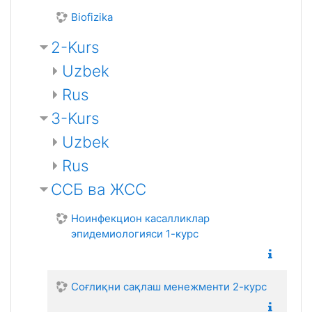
Biofizika
2-Kurs
Uzbek
Rus
3-Kurs
Uzbek
Rus
ССБ ва ЖСС
Ноинфекцион касалликлар
эпидемиологияси 1-курс
Соғлиқни сақлаш менежменти 2-курс