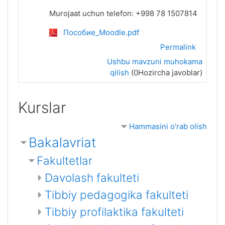
Murojaat uchun telefon: +998 78 1507814
Пособие_Moodle.pdf
Permalink
Ushbu mavzuni muhokama
qilish
(0Hozircha javoblar)
Kurslar
Hammasini o'rab olish
Bakalavriat
Fakultetlar
Davolash fakulteti
Tibbiy pedagogika fakulteti
Tibbiy profilaktika fakulteti