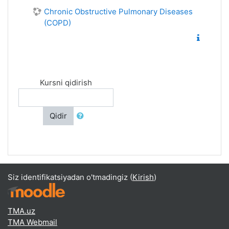
Chronic Obstructive Pulmonary Diseases
(COPD)
Kursni qidirish
Qidir
Siz identifikatsiyadan o'tmadingiz (
Kirish
)
TMA.uz
TMA Webmail