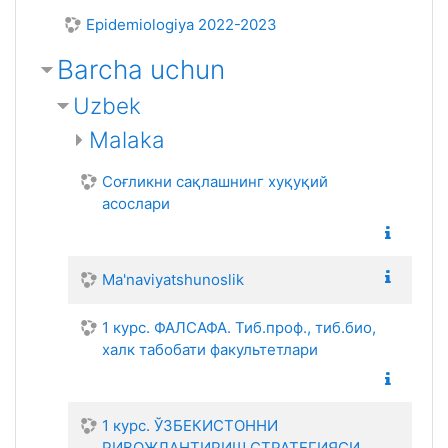
Epidemiologiya 2022-2023
Barcha uchun
Uzbek
Malaka
Соғликни сақлашнинг хуқуқий
асослари
Ma'naviyatshunoslik
1 курс. ФАЛСАФА. Тиб.проф., тиб.био,
халк табобати факультетлари
1 курс. ЎЗБЕКИСТОННИ
РИВОЖЛАНТИРИШ СТРАТЕГИЯСИ.