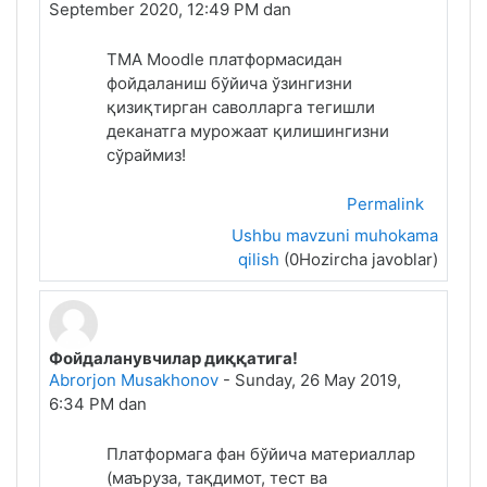
September 2020, 12:49 PM
dan
TMA Moodle платформасидан
фойдаланиш бўйича ўзингизни
қизиқтирган саволларга тегишли
деканатга мурожаат қилишингизни
сўраймиз!
Permalink
Ushbu mavzuni muhokama
qilish
(0Hozircha javoblar)
Фойдаланувчилар диққатига!
Abrorjon Musakhonov
-
Sunday, 26 May 2019,
6:34 PM
dan
Платформага фан бўйича материаллар
(маъруза, тақдимот, тест ва