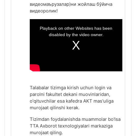
видеомаърузалар)ни жойлаш бўйича
видеоролик!
This
is
a
Playback on other Websites has been
modal
window.
disabled by the video owner.
Talabalar tizimga kirish uchun login va
parolni fakultet dekani muovinlaridan,
o'qituvchilar esa kafedra AKT mas'uliga
murojaat qilinshi kerak.
Tizimdan foydalanishda muammolar bo'lsa
TTA Axborot texnologiyalari markaziga
murojaat qiling.