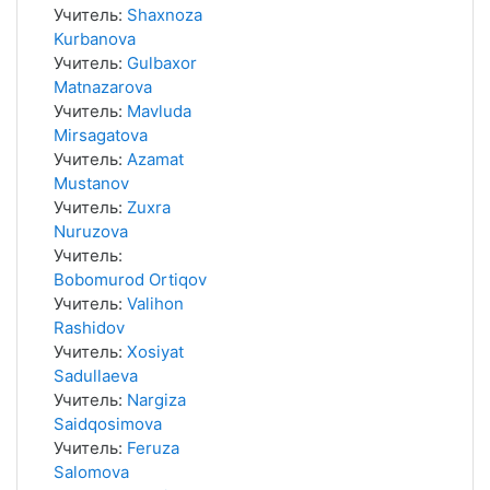
Учитель:
Shaxnoza
Kurbanova
Учитель:
Gulbaxor
Matnazarova
Учитель:
Mavluda
Mirsagatova
Учитель:
Azamat
Mustanov
Учитель:
Zuxra
Nuruzova
Учитель:
Bobomurod Ortiqov
Учитель:
Valihon
Rashidov
Учитель:
Xosiyat
Sadullaeva
Учитель:
Nargiza
Saidqosimova
Учитель:
Feruza
Salomova