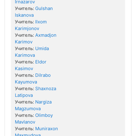
Irnazarov
Учитель:
Gulshan
Iskanova
Учитель:
Ilxom
Karimjonov
Учитель:
Axmadjon
Karimov
Учитель:
Umida
Karimova
Учитель:
Eldor
Kasimov
Учитель:
Dilrabo
Kayumova
Учитель:
Shaxnoza
Latipova
Учитель:
Nargiza
Magzumova
Учитель:
Olimboy
Mavlanov
Учитель:
Muniraxon
Maxmudova