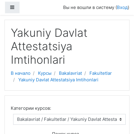
Перейти к основному содержанию
Боковая панель
Вы не вошли в систему (
Вход
)
Yakuniy Davlat
Attestatsiya
Imtihonlari
В начало
Курсы
Bakalavriat
Fakultetlar
Yakuniy Davlat Attestatsiya Imtihonlari
Категории курсов:
Поиск курса