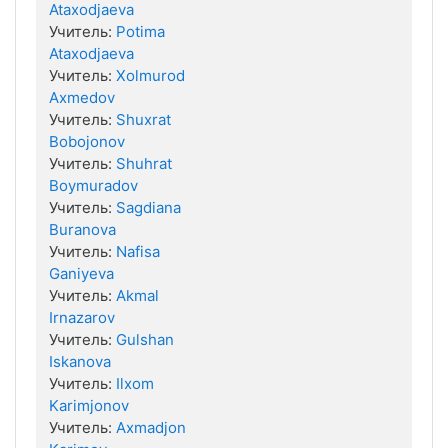
Ataxodjaeva
Учитель:
Potima
Ataxodjaeva
Учитель:
Xolmurod
Axmedov
Учитель:
Shuxrat
Bobojonov
Учитель:
Shuhrat
Boymuradov
Учитель:
Sagdiana
Buranova
Учитель:
Nafisa
Ganiyeva
Учитель:
Akmal
Irnazarov
Учитель:
Gulshan
Iskanova
Учитель:
Ilxom
Karimjonov
Учитель:
Axmadjon