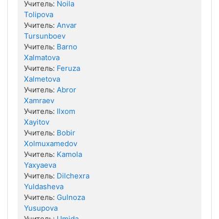
Учитель:
Noila
Tolipova
Учитель:
Anvar
Tursunboev
Учитель:
Barno
Xalmatova
Учитель:
Feruza
Xalmetova
Учитель:
Abror
Xamraev
Учитель:
Ilxom
Xayitov
Учитель:
Bobir
Xolmuxamedov
Учитель:
Kamola
Yaxyaeva
Учитель:
Dilchexra
Yuldasheva
Учитель:
Gulnoza
Yusupova
Учитель:
Umida