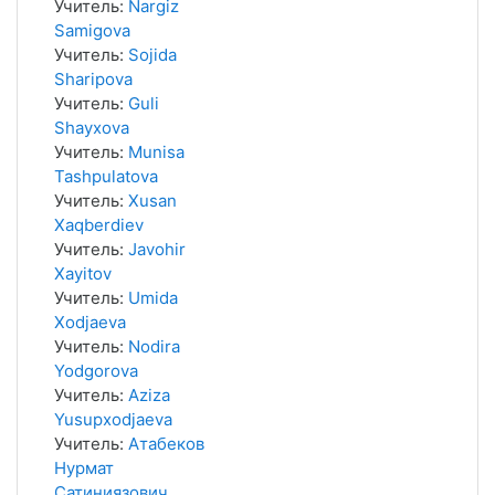
Учитель:
Nargiz
Samigova
Учитель:
Sojida
Sharipova
Учитель:
Guli
Shayxova
Учитель:
Munisa
Tashpulatova
Учитель:
Xusan
Xaqberdiev
Учитель:
Javohir
Xayitov
Учитель:
Umida
Xodjaeva
Учитель:
Nodira
Yodgorova
Учитель:
Aziza
Yusupxodjaeva
Учитель:
Атабеков
Нурмат
Сатиниязович