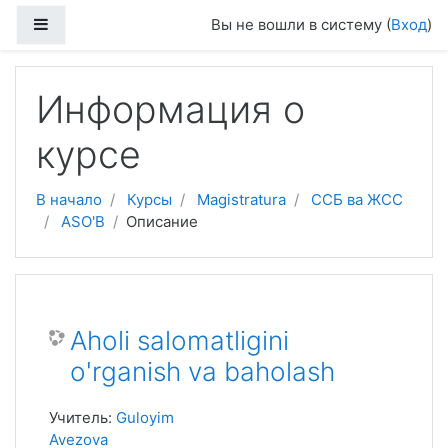
Перейти к основному содержанию
Боковая панель
Вы не вошли в систему (
Вход
)
Информация о
курсе
В начало
Курсы
Magistratura
ССБ ва ЖСС
ASO'B
Описание
Aholi salomatligini
o'rganish va baholash
Учитель:
Guloyim
Avezova