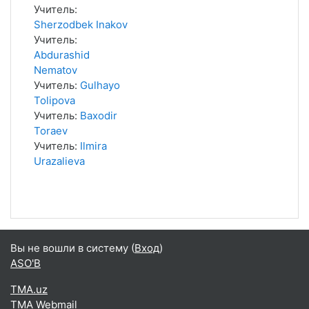
Учитель:
Sherzodbek Inakov
Учитель:
Abdurashid
Nematov
Учитель:
Gulhayo
Tolipova
Учитель:
Baxodir
Toraev
Учитель:
Ilmira
Urazalieva
Вы не вошли в систему (
Вход
)
ASO'B
TMA.uz
TMA Webmail