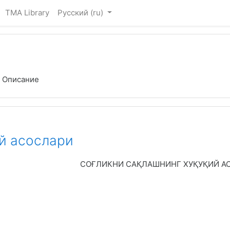
TMA Library
Русский ‎(ru)‎
Описание
й асослари
СОҒЛИКНИ САҚЛАШНИНГ ХУҚУҚИЙ АС