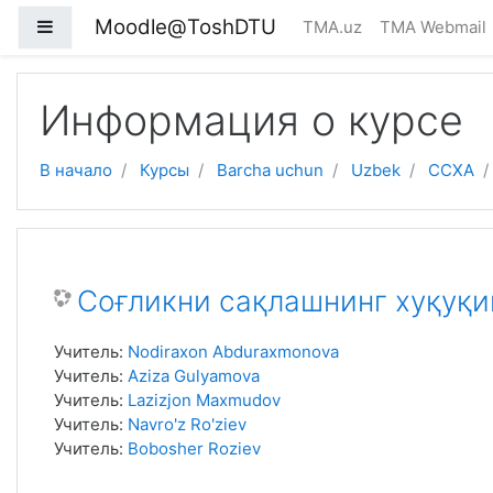
Перейти к основному содержанию
Moodle@ToshDTU
Боковая панель
TMA.uz
TMA Webmail
Информация о курсе
В начало
Курсы
Barcha uchun
Uzbek
ССХА
Соғликни сақлашнинг хуқуқи
Учитель:
Nodiraxon Abduraxmonova
Учитель:
Aziza Gulyamova
Учитель:
Lazizjon Maxmudov
Учитель:
Navro'z Ro'ziev
Учитель:
Bobosher Roziev